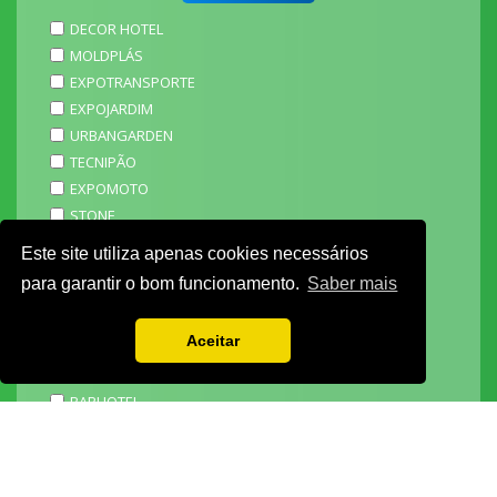
DECOR HOTEL
MOLDPLÁS
EXPOTRANSPORTE
EXPOJARDIM
URBANGARDEN
TECNIPÃO
EXPOMOTO
STONE
MECÂNICA
Este site utiliza apenas cookies necessários
EXPO FUNERÁRIA
para garantir o bom funcionamento.
Saber mais
PACKGING
SAGAL EXPO
Aceitar
3D ADDITIVE EXPO
EXPOALIMENTA
BARHOTEL
EXPOCARNE
i4.0 EXPO