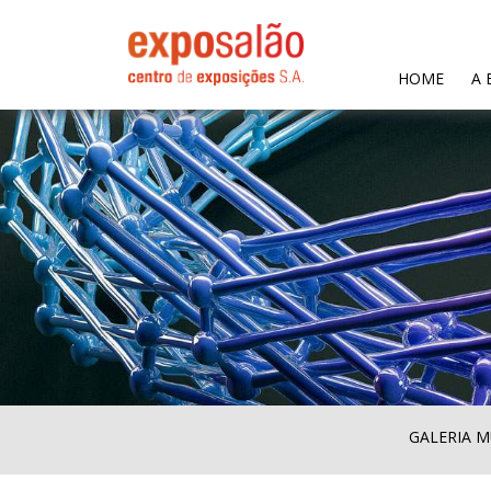
(CURR
HOME
A 
GALERIA M