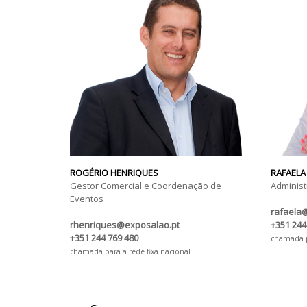
ROGÉRIO HENRIQUES
RAFAELA
Gestor Comercial e Coordenação de
Administ
Eventos
rafaela
rhenriques@exposalao.pt
+351 244
+351 244 769 480
chamada pa
chamada para a rede fixa nacional