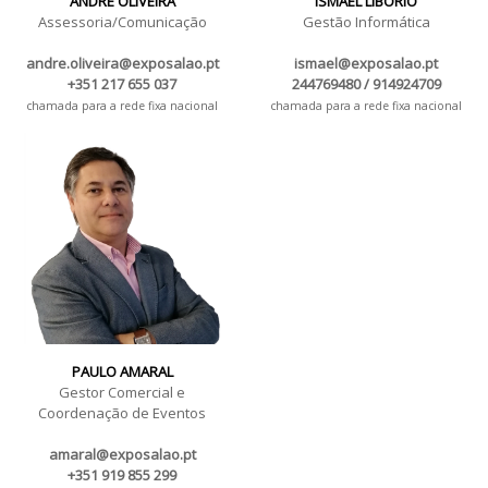
ANDRÉ OLIVEIRA
ISMAEL LIBÓRIO
Assessoria/Comunicação
Gestão Informática
andre.oliveira@exposalao.pt
ismael@exposalao.pt
+351 217 655 037
244769480 / 914924709
chamada para a rede fixa nacional
chamada para a rede fixa nacional
PAULO AMARAL
Gestor Comercial e
Coordenação de Eventos
amaral@exposalao.pt
+351 919 855 299