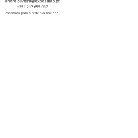
andre.oliveira@exposalao.pt
+351 217 655 037
chamada para a rede fixa nacional