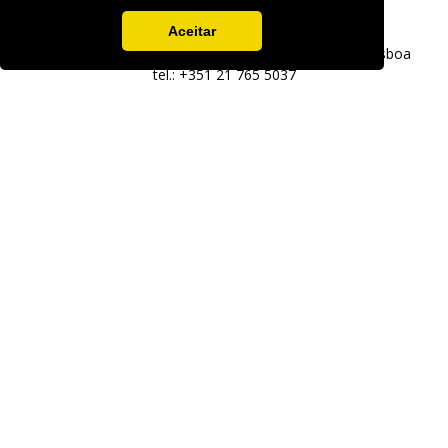
chamada para a rede fixa nacional
Aceitar
Lisboa -
Av. Fontes P. de Melo, 35 - 7ºD, 1050-118 Lisboa
tel.: +351 21 765 5037
chamada para a rede fixa nacional
M.
info@exposalao.pt
SIGA-NOS
Ficha do projeto