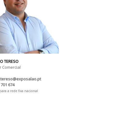
O TERESO
 Comercial
.tereso@exposalao.pt
 701 674
ra a rede fixa nacional