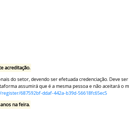
e acreditação.
ionais do setor, devendo ser efetuada credenciação
. Deve ser
lataforma assumirá que é a mesma pessoa e não aceitará o 
rs/register/687592bf-ddaf-442a-b39d-56618fc65ec5
anos na feira.