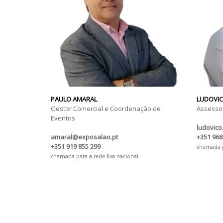
PAULO AMARAL
LUDOVIC
Gestor Comercial e Coordenação de
Assessor
Eventos
ludovico
amaral@exposalao.pt
+351 968
+351 919 855 299
chamada pa
chamada para a rede fixa nacional