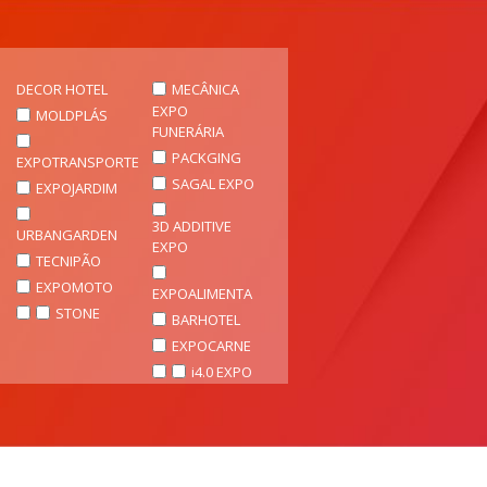
DECOR HOTEL
MECÂNICA
EXPO
MOLDPLÁS
FUNERÁRIA
PACKGING
EXPOTRANSPORTE
SAGAL EXPO
EXPOJARDIM
3D ADDITIVE
URBANGARDEN
EXPO
TECNIPÃO
EXPOMOTO
EXPOALIMENTA
STONE
BARHOTEL
EXPOCARNE
i4.0 EXPO