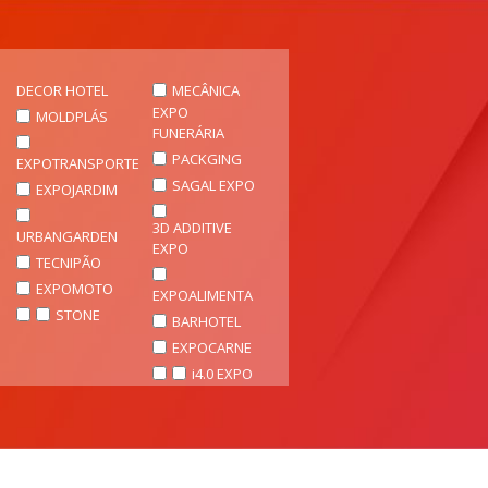
DECOR HOTEL
MECÂNICA
EXPO
MOLDPLÁS
FUNERÁRIA
PACKGING
EXPOTRANSPORTE
SAGAL EXPO
EXPOJARDIM
3D ADDITIVE
URBANGARDEN
EXPO
TECNIPÃO
EXPOMOTO
EXPOALIMENTA
STONE
BARHOTEL
EXPOCARNE
i4.0 EXPO