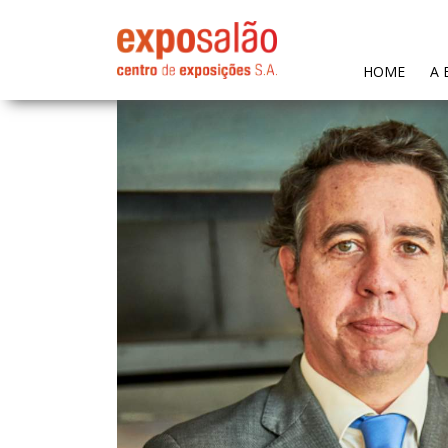
(CURR
HOME
A 