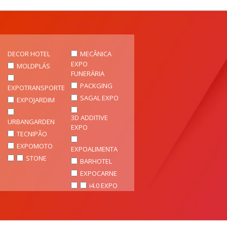
DECOR HOTEL
MECÂNICA
EXPO
MOLDPLÁS
FUNERÁRIA
PACKGING
EXPOTRANSPORTE
SAGAL EXPO
EXPOJARDIM
3D ADDITIVE
URBANGARDEN
EXPO
TECNIPÃO
EXPOMOTO
EXPOALIMENTA
STONE
BARHOTEL
EXPOCARNE
i4.0 EXPO