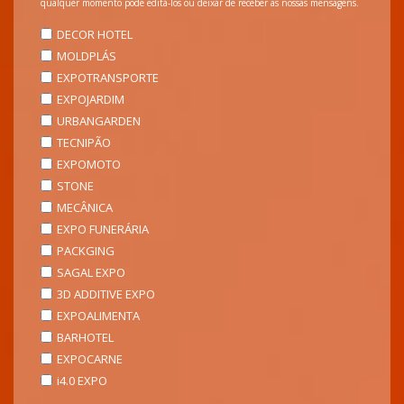
qualquer momento pode editá-los ou deixar de receber as nossas mensagens.
DECOR HOTEL
MOLDPLÁS
EXPOTRANSPORTE
EXPOJARDIM
URBANGARDEN
TECNIPÃO
EXPOMOTO
STONE
MECÂNICA
EXPO FUNERÁRIA
PACKGING
SAGAL EXPO
3D ADDITIVE EXPO
EXPOALIMENTA
BARHOTEL
EXPOCARNE
i4.0 EXPO