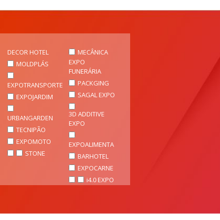
DECOR HOTEL
MECÂNICA
EXPO
MOLDPLÁS
FUNERÁRIA
PACKGING
EXPOTRANSPORTE
SAGAL EXPO
EXPOJARDIM
3D ADDITIVE
URBANGARDEN
EXPO
TECNIPÃO
EXPOMOTO
EXPOALIMENTA
STONE
BARHOTEL
EXPOCARNE
i4.0 EXPO