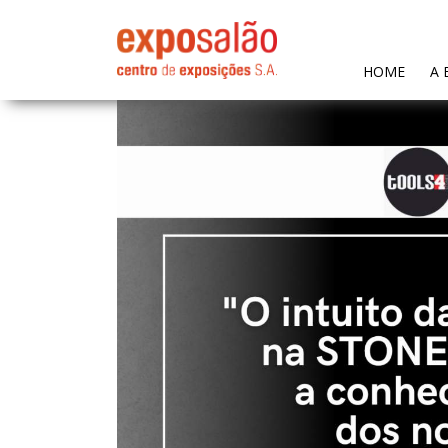
(CURR
HOME
A 