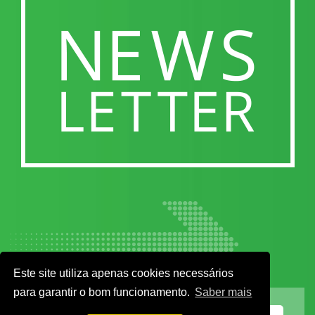
Este site utiliza apenas cookies necessários
para garantir o bom funcionamento.
Saber mais