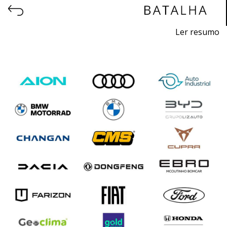
Ler resumo
Expoauto - Salão de veículos, Elétricos, Híbridos e
Equipamentos
De 19 a 21 de junho de 2026 - EXPOSALÃO, Batalha
De sexta a domingo, 10h às 20h