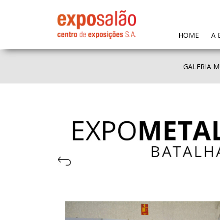
(CURR
HOME
A 
GALERIA M