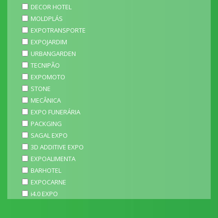
DECOR HOTEL
MOLDPLÁS
EXPOTRANSPORTE
EXPOJARDIM
URBANGARDEN
TECNIPÃO
EXPOMOTO
STONE
MECÂNICA
EXPO FUNERÁRIA
PACKGING
SAGAL EXPO
3D ADDITIVE EXPO
EXPOALIMENTA
BARHOTEL
EXPOCARNE
i4.0 EXPO