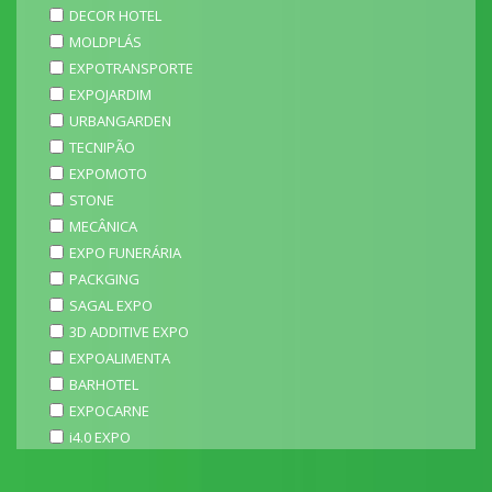
DECOR HOTEL
MOLDPLÁS
EXPOTRANSPORTE
EXPOJARDIM
URBANGARDEN
TECNIPÃO
EXPOMOTO
STONE
MECÂNICA
EXPO FUNERÁRIA
PACKGING
SAGAL EXPO
3D ADDITIVE EXPO
EXPOALIMENTA
BARHOTEL
EXPOCARNE
i4.0 EXPO