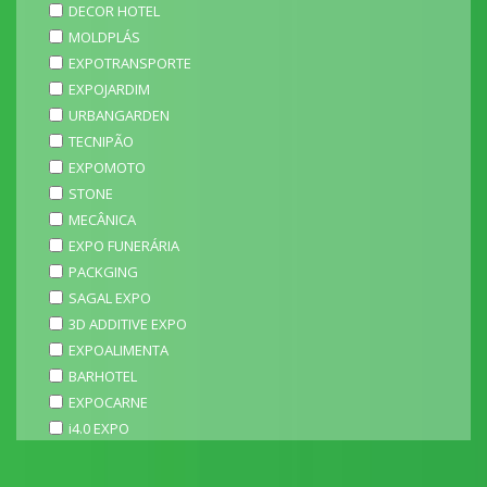
DECOR HOTEL
MOLDPLÁS
EXPOTRANSPORTE
EXPOJARDIM
URBANGARDEN
TECNIPÃO
EXPOMOTO
STONE
MECÂNICA
EXPO FUNERÁRIA
PACKGING
SAGAL EXPO
3D ADDITIVE EXPO
EXPOALIMENTA
BARHOTEL
EXPOCARNE
i4.0 EXPO