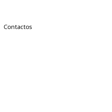
Cancelado - EXPOSALÃO - Batalha
quinta e sexta - 14h / 20h
sábado e domingo - 10h / 20h
Contactos