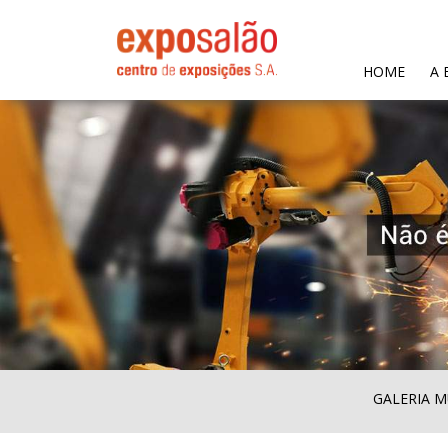
(CURR
HOME
A 
GALERIA M