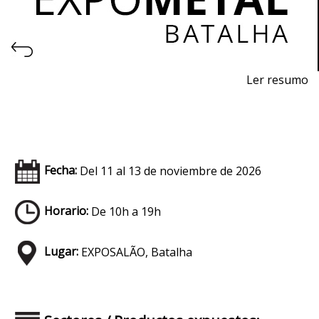
Ler resumo
Exposición de Máquinas, Equipamientos, Herramientas,
Materias Primas y Tecnología para la Industria
Metalmecánica
Del 11 al 13 de noviembre de 2026 - EXPOSALÃO,
Fecha:
Del 11 al 13 de noviembre de 2026
Batalha
De miércoles a viernes, de 10h a 19h
Horario:
De 10h a 19h
Lugar:
EXPOSALÃO, Batalha