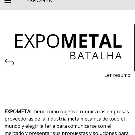
EXPONER
Ler resumo
Exposición de Máquinas, Equipamientos, Herramientas,
Materias Primas y Tecnología para la Industria
Metalmecánica
Del 11 al 13 de noviembre de 2026 - EXPOSALÃO,
EXPOMETAL
tiene como objetivo reunir a las empresas
Batalha
proveedoras de la industria metalmecánica de todo el
mundo y elegir la feria para comunicarse con el
De miércoles a viernes, de 10h a 19h
mercado y presentar sus propuestas y soluciones para