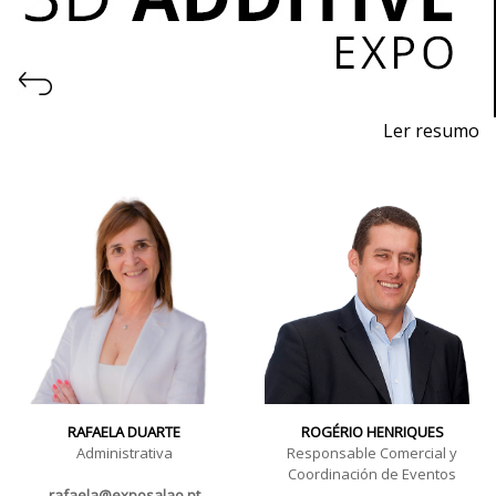
Ler resumo
Feria de Impresión 3D y Fabricación Aditiva
Del 11 al 13 de Noviembre de 2026 - EXPOSALÃO,
Batalha
De miércoles a viernes, de 10h a 19h
RAFAELA DUARTE
ROGÉRIO HENRIQUES
Administrativa
Responsable Comercial y
Coordinación de Eventos
rafaela@exposalao.pt