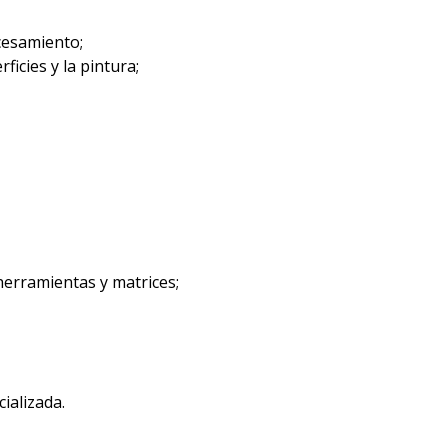
ocesamiento;
ficies y la pintura;
 herramientas y matrices;
ializada.