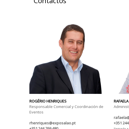
Contactos
ROGÉRIO HENRIQUES
RAFAELA
Responsable Comercial y Coordinación de
Administ
Eventos
rafaela
rhenriques@exposalao.pt
+351 244
+351 244 769 480
llamada a 