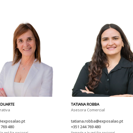
 DUARTE
TATIANA ROBBA
rativa
Asesora Comercial
@exposalao.pt
tatiana.robba@exposalao.pt
 769 480
+351 244 769 480
la red fija nacional
llamada a la red fija nacional