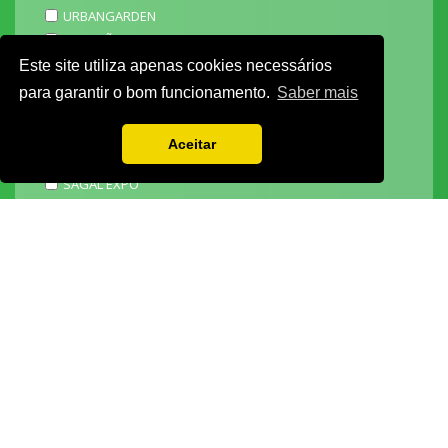
URBANGARDEN
TECNIPÃO
EXPOMOTO
Este site utiliza apenas cookies necessários
STONE
para garantir o bom funcionamento.
Saber mais
MECÂNICA
EXPO FUNERÁRIA
Aceitar
PACKGING
SAGAL EXPO
3D ADDITIVE EXPO
EXPOALIMENTA
BARHOTEL
EXPOCARNE
i4.0 EXPO
EXPOSALÃO - CENTRO DE EXPOSIÇÕES