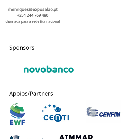
rhenriques@exposalao.pt
+351 244 769 480
chamada para a rede fixa nacional
Sponsors
Apoios/Partners