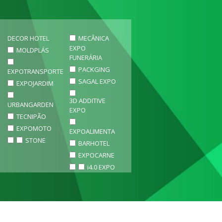
DECOR HOTEL
MECÂNICA
EXPO
MOLDPLÁS
FUNERÁRIA
PACKGING
EXPOTRANSPORTE
SAGAL EXPO
EXPOJARDIM
3D ADDITIVE
URBANGARDEN
EXPO
TECNIPÃO
EXPOMOTO
EXPOALIMENTA
STONE
BARHOTEL
EXPOCARNE
i4.0 EXPO