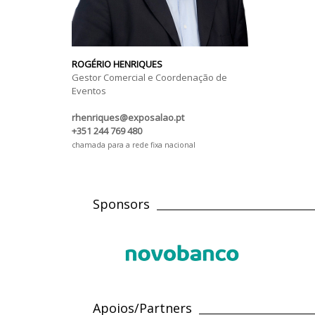
ROGÉRIO HENRIQUES
Gestor Comercial e Coordenação de
Eventos
rhenriques@exposalao.pt
+351 244 769 480
chamada para a rede fixa nacional
Sponsors
Apoios/Partners