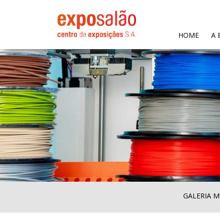
(CURR
HOME
A 
GALERIA M