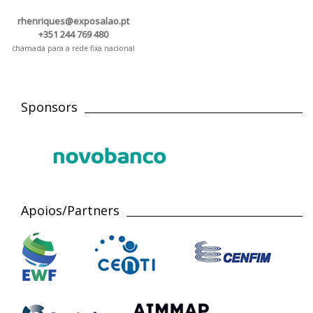
rhenriques@exposalao.pt
+351 244 769 480
chamada para a rede fixa nacional
Sponsors
Apoios/Partners