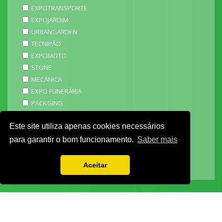
EXPOTRANSPORTE
EXPOJARDIM
URBANGARDEN
TECNIPÃO
EXPOMOTO
STONE
MECÂNICA
EXPO FUNERÁRIA
PACKGING
SAGAL EXPO
Este site utiliza apenas cookies necessários
3D ADDITIVE EXPO
EXPOALIMENTA
para garantir o bom funcionamento.
Saber mais
BARHOTEL
EXPOCARNE
Aceitar
i4.0 EXPO