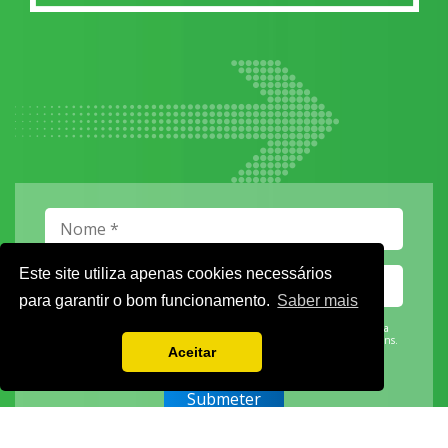
Este site utiliza apenas cookies necessários
para garantir o bom funcionamento.
Saber mais
Vamos guardar os seus dados só enquanto quiser. Ficarão em segurança e a
qualquer momento pode editá-los ou deixar de receber as nossas mensagens.
Aceitar
DECOR HOTEL