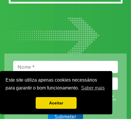
Este site utiliza apenas cookies necessários
para garantir o bom funcionamento.
Saber mais
Vamos guardar os seus dados só enquanto quiser. Ficarão em segurança e a
qualquer momento pode editá-los ou deixar de receber as nossas mensagens.
Aceitar
DECOR HOTEL