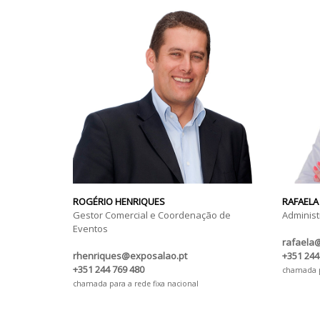
ROGÉRIO HENRIQUES
RAFAELA
Gestor Comercial e Coordenação de
Administ
Eventos
rafaela
rhenriques@exposalao.pt
+351 244
+351 244 769 480
chamada pa
chamada para a rede fixa nacional