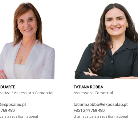
 DUARTE
TATIANA ROBBA
rativa / Assessora Comercial
Assessora Comercial
@exposalao.pt
tatiana.robba@exposalao.pt
 769 480
+351 244 769 480
ra a rede fixa nacional
chamada para a rede fixa nacional