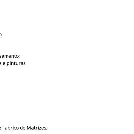
o;
ssamento;
 e pinturas;
e Fabrico de Matrizes;