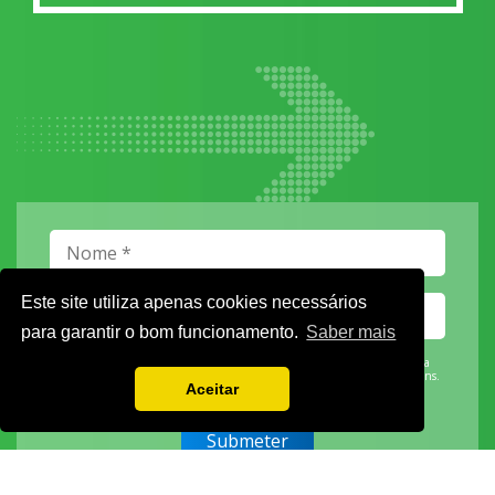
Este site utiliza apenas cookies necessários
para garantir o bom funcionamento.
Saber mais
Vamos guardar os seus dados só enquanto quiser. Ficarão em segurança e a
qualquer momento pode editá-los ou deixar de receber as nossas mensagens.
Aceitar
DECOR HOTEL