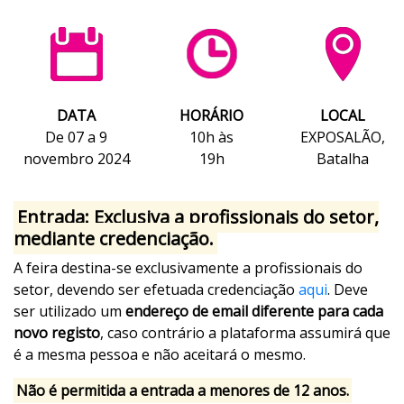
Metalomecânica
De 7 a 9 de novembro de 2024 - EXPOSALÃO, Batalha
De quinta a sábado, 10h às 19h
DATA
HORÁRIO
LOCAL
De 07 a 9
10h às
EXPOSALÃO,
novembro 2024
19h
Batalha
Entrada: Exclusiva a profissionais do setor,
mediante credenciação.
A feira destina-se exclusivamente a profissionais do
setor, devendo ser efetuada credenciação
aqui
. Deve
ser utilizado um
endereço de email diferente para cada
novo registo
, caso contrário a plataforma assumirá que
é a mesma pessoa e não aceitará o mesmo.
Não é permitida a entrada a menores de 12 anos.