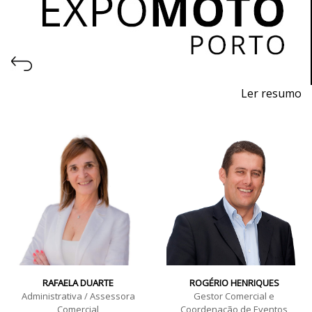
Ler resumo
25ª Feira de motos, acessórios e equipamentos.
5 a 8 de Maio 2022 - EXPONOR - Porto
quinta a domingo - 10h / 20h
RAFAELA DUARTE
ROGÉRIO HENRIQUES
Administrativa / Assessora
Gestor Comercial e
Comercial
Coordenação de Eventos