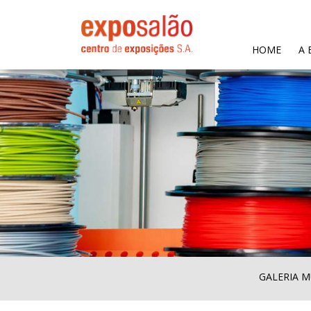
(CURR
HOME
A 
GALERIA M