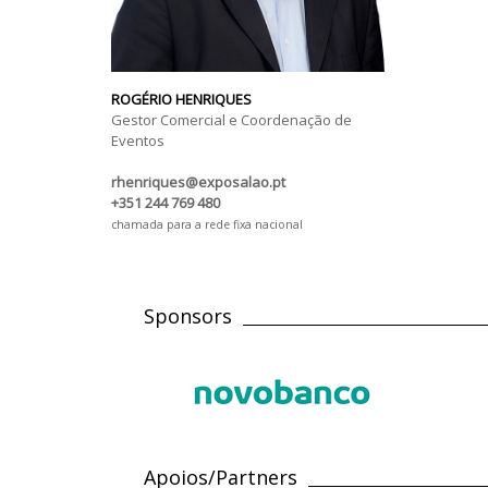
ROGÉRIO HENRIQUES
Gestor Comercial e Coordenação de
Eventos
rhenriques@exposalao.pt
+351 244 769 480
chamada para a rede fixa nacional
Sponsors
Apoios/Partners