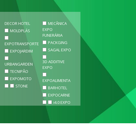
DECOR HOTEL
MECÂNICA
EXPO
MOLDPLÁS
FUNERÁRIA
PACKGING
EXPOTRANSPORTE
SAGAL EXPO
EXPOJARDIM
3D ADDITIVE
URBANGARDEN
EXPO
TECNIPÃO
EXPOMOTO
EXPOALIMENTA
STONE
BARHOTEL
EXPOCARNE
i4.0 EXPO