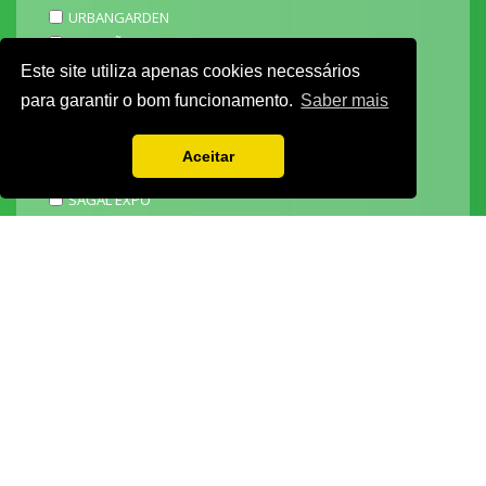
URBANGARDEN
TECNIPÃO
EXPOMOTO
Este site utiliza apenas cookies necessários
STONE
para garantir o bom funcionamento.
Saber mais
MECÂNICA
EXPO FUNERÁRIA
Aceitar
PACKGING
SAGAL EXPO
3D ADDITIVE EXPO
EXPOALIMENTA
BARHOTEL
EXPOCARNE
i4.0 EXPO
EXPOSALÃO - CENTRO DE EXPOSIÇÕES