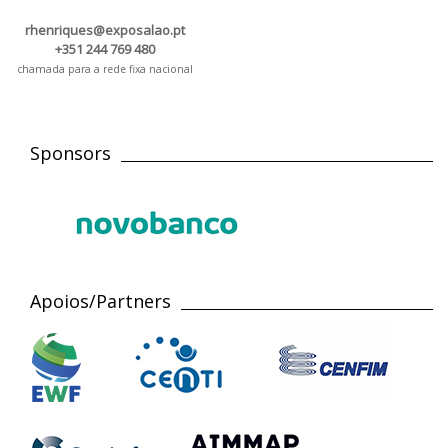
rhenriques@exposalao.pt
+351 244 769 480
chamada para a rede fixa nacional
Sponsors
Apoios/Partners