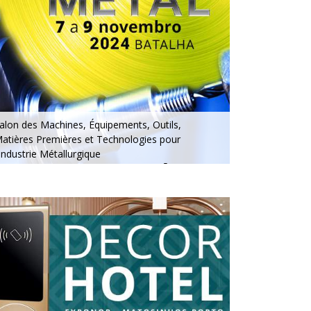
alon des Machines, Équipements, Outils,
atières Premières et Technologies pour
'Industrie Métallurgique
u 7 au 9 novembre 2024 - EXPOSALÃO, Batalha
u jeudi au samedi, de 10h à 19h