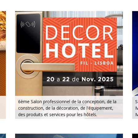
Dimanche : de 10h à 20h
6ème Salon professionnel de la conception, de la
S
construction, de la décoration, de l'équipement,
M
des produits et services pour les hôtels.
M
20 au 22 novembre 2025 - FIL - Lisboa
1
Du jeudi au samedi - 10h / 19h
D