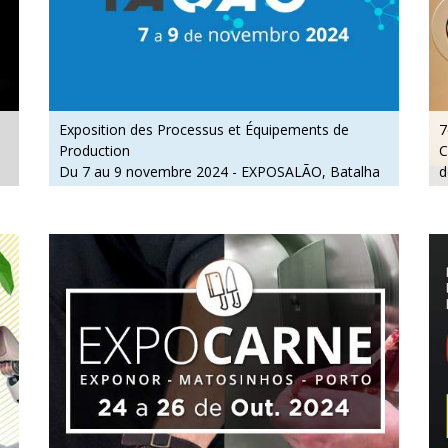
Exposition des Processus et Équipements de
7
Production
C
Du 7 au 9 novembre 2024 - EXPOSALÃO, Batalha
d
Du jeudi au samedi, de 10h à 19h
D
M
D