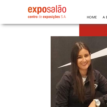
(CURR
HOME
A 