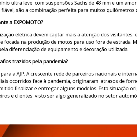
mínio ultra leve, com suspensões Sachs de 48 mm e um amo
iável, são a combinação perfeita para muitos quilómetros 
rante a EXPOMOTO?
ação elétrica devem captar mais a atenção dos visitantes, 
e focada na produção de motos para uso fora de estrada. M
pela diferenciação de equipamento e decoração utilizada.
afios trazidos pela pandemia?
 para a AJP. A crescente rede de parceiros nacionais e inte
is ocorridos face à pandemia, originaram atrasos de forn
mitido finalizar e entregar alguns modelos. Esta situação o
os e clientes, visto ser algo generalizado no setor automóv