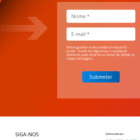
Vamos guardar os seus dados só enquanto
quiser. Ficarão em segurança e a qualquer
momento pode editá-los ou deixar de receber as
nossas mensagens.
SIGA-NOS