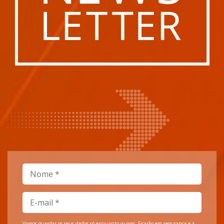
Vamos guardar os seus dados só enquanto quiser. Ficarão em segurança e a