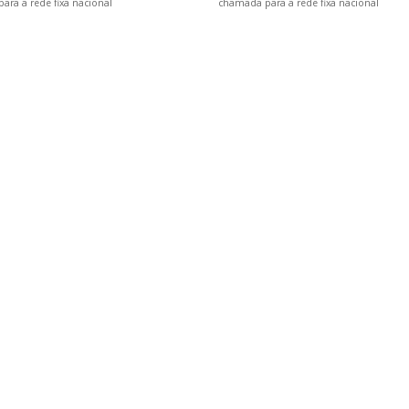
ra a rede fixa nacional
chamada para a rede fixa nacional