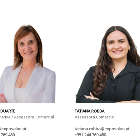
 DUARTE
TATIANA ROBBA
rativa / Assessora Comercial
Assessora Comercial
@exposalao.pt
tatiana.robba@exposalao.pt
 769 480
+351 244 769 480