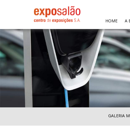
(CURR
HOME
A 
GALERIA M