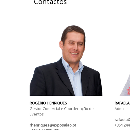
Contactos
ROGÉRIO HENRIQUES
RAFAELA
Gestor Comercial e Coordenação de
Administ
Eventos
rafaela
rhenriques@exposalao.pt
+351 244