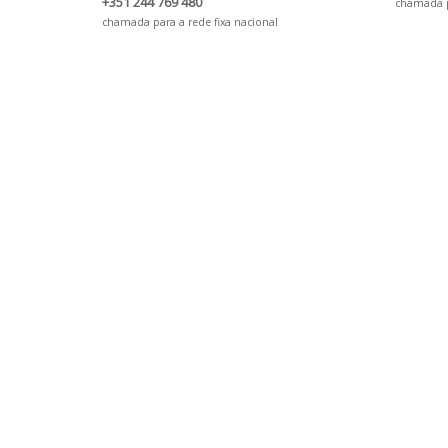
+351 244 769 480
chamada pa
chamada para a rede fixa nacional