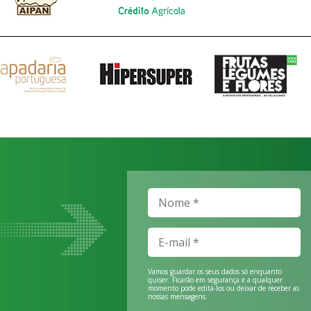
Vamos guardar os seus dados só enquanto
quiser. Ficarão em segurança e a qualquer
momento pode editá-los ou deixar de receber as
nossas mensagens.