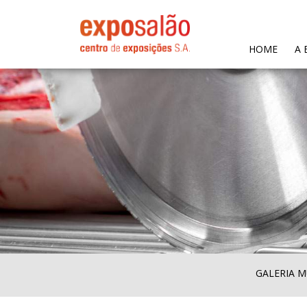
(CURR
HOME
A 
GALERIA M