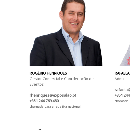
ROGÉRIO HENRIQUES
RAFAELA
Gestor Comercial e Coordenação de
Administ
Eventos
rafaela
rhenriques@exposalao.pt
+351 244
+351 244 769 480
chamada pa
chamada para a rede fixa nacional