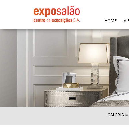
(CURR
HOME
A 
GALERIA M