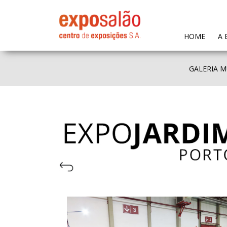
(CURR
HOME
A 
GALERIA M