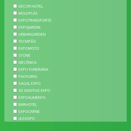
DECOR HOTEL
MOLDPLÁS
EXPOTRANSPORTE
EXPOJARDIM
URBANGARDEN
TECNIPÃO
EXPOMOTO
STONE
MECÂNICA
EXPO FUNERÁRIA
PACKGING
SAGAL EXPO
3D ADDITIVE EXPO
EXPOALIMENTA
BARHOTEL
EXPOCARNE
i4.0 EXPO