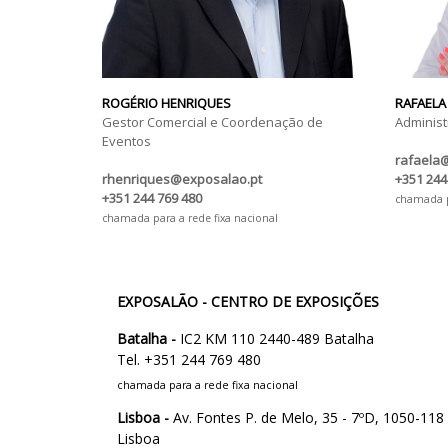
ROGÉRIO HENRIQUES
RAFAELA
Gestor Comercial e Coordenação de
Administ
Eventos
rafaela
rhenriques@exposalao.pt
+351 244
+351 244 769 480
chamada pa
chamada para a rede fixa nacional
EXPOSALÃO - CENTRO DE EXPOSIÇÕES
Batalha -
IC2 KM 110 2440-489 Batalha
Tel. +351 244 769 480
chamada para a rede fixa nacional
Lisboa -
Av. Fontes P. de Melo, 35 - 7ºD, 1050-118
Lisboa