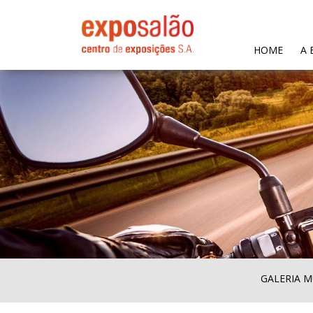
(CURR
HOME
A 
GALERIA M