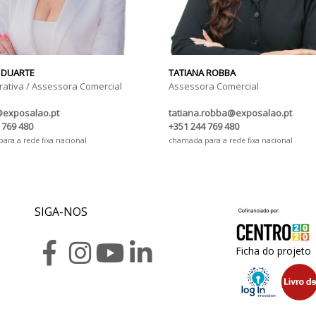
 DUARTE
TATIANA ROBBA
rativa / Assessora Comercial
Assessora Comercial
@exposalao.pt
tatiana.robba@exposalao.pt
 769 480
+351 244 769 480
ra a rede fixa nacional
chamada para a rede fixa nacional
SIGA-NOS
Ficha do projeto