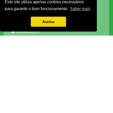
Este site utiliza apenas cookies necessários
DECOR HOTEL
para garantir o bom funcionamento.
Saber mais
MOLDPLÁS
EXPOTRANSPORTE
Aceitar
EXPOJARDIM
URBANGARDEN
TECNIPÃO
EXPOMOTO
STONE
MECÂNICA
EXPO FUNERÁRIA
PACKGING
SAGAL EXPO
3D ADDITIVE EXPO
EXPOALIMENTA
BARHOTEL
EXPOCARNE
i4.0 EXPO