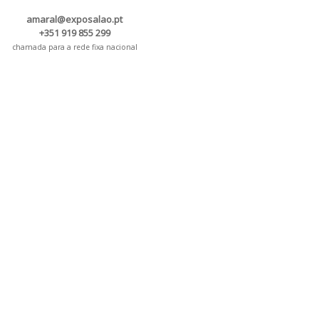
amaral@exposalao.pt
+351 919 855 299
chamada para a rede fixa nacional