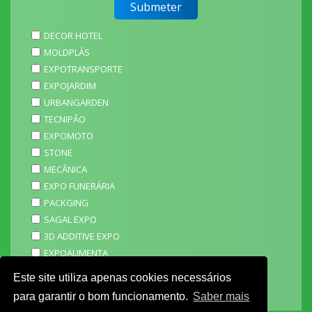
DECOR HOTEL
MOLDPLÁS
EXPOTRANSPORTE
EXPOJARDIM
URBANGARDEN
TECNIPÃO
EXPOMOTO
STONE
MECÂNICA
EXPO FUNERÁRIA
PACKGING
SAGAL EXPO
3D ADDITIVE EXPO
EXPOALIMENTA
BARHOTEL
Este site utiliza apenas cookies necessários
EXPOCARNE
para garantir o bom funcionamento.
Saber mais
i4.0 EXPO