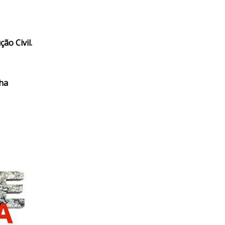
ão Civil.
ha