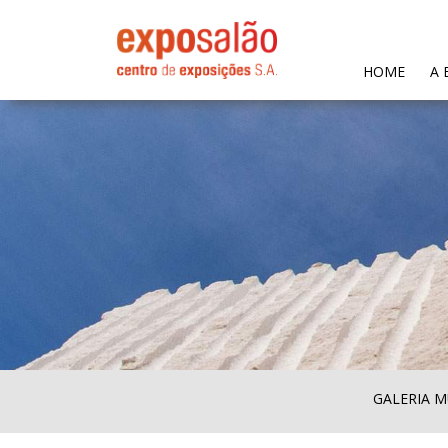
(CURR
HOME
A 
GALERIA M