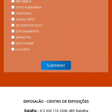
MECÂNICA
EXPO FUNERÁRIA
PACKGING
SAGAL EXPO
3D ADDITIVE EXPO
EXPOALIMENTA
BARHOTEL
EXPOCARNE
i4.0 EXPO
EXPOSALÃO - CENTRO DE EXPOSIÇÕES
Batalha -
IC2 KM 110 2440-489 Batalha